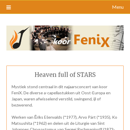
Menu
Heaven full of STARS
Mystiek stond centraal in dit najaarsconcert van koor
FeniX. De diverse a-capellastukken uit Oost-Europa en
Japan, waren afwisselend verstild, swingend, ijl of
bezwerend.
Werken van Ēriks Ešenvalds (*1977), Arvo Pärt (*1935), Ko
Matsushita (*1962) en delen uit de Liturgie van Sint
Johannes Chrysostomus van Sergei Rachmaninoff (1873-