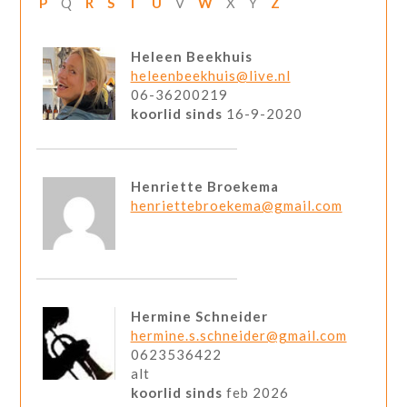
P
Q
R
S
T
U
V
W
X
Y
Z
Heleen Beekhuis
heleenbeekhuis@live.nl
06-36200219
koorlid sinds
16-9-2020
Henriette Broekema
henriettebroekema@gmail.com
Hermine Schneider
hermine.s.schneider@gmail.com
0623536422
alt
koorlid sinds
feb 2026