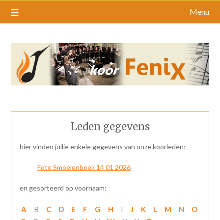
Menu
Leden gegevens
hier vinden jullie enkele gegevens van onze koorleden;
Foto Smoelenboek 14 01 2026
en gesorteerd op voornaam:
A
B
C
D
E
F
G
H
I
J
K
L
M
N
O