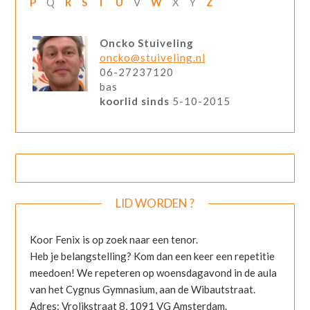
P
Q
R
S
T
U
V
W
X
Y
Z
Oncko Stuiveling
oncko@stuiveling.nl
06-27237120
bas
koorlid sinds
5-10-2015
LID WORDEN ?
Koor Fenix is op zoek naar een tenor.
Heb je belangstelling? Kom dan een keer een repetitie
meedoen! We repeteren op woensdagavond in de aula
van het Cygnus Gymnasium, aan de Wibautstraat.
Adres: Vrolikstraat 8, 1091 VG Amsterdam.