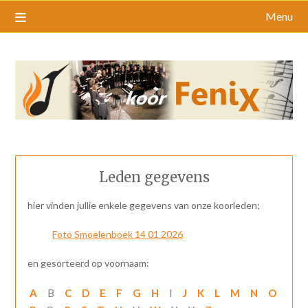
Menu
Leden gegevens
hier vinden jullie enkele gegevens van onze koorleden;
Foto Smoelenboek 14 01 2026
en gesorteerd op voornaam:
A
B
C
D
E
F
G
H
I
J
K
L
M
N
O