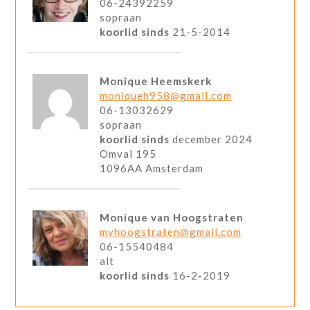
06-24392259
sopraan
koorlid sinds
21-5-2014
Monique Heemskerk
moniqueh958@gmail.com
06-13032629
sopraan
koorlid sinds
december 2024
Omval 195
1096AA Amsterdam
Monique van Hoogstraten
mvhoogstraten@gmail.com
06-15540484
alt
koorlid sinds
16-2-2019