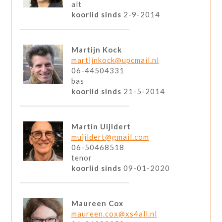
alt
koorlid sinds
2-9-2014
Martijn Kock
martijnkock@upcmail.nl
06-44504331
bas
koorlid sinds
21-5-2014
Martin Uijldert
muijldert@gmail.com
06-50468518
tenor
koorlid sinds
09-01-2020
Maureen Cox
maureen.cox@xs4all.nl