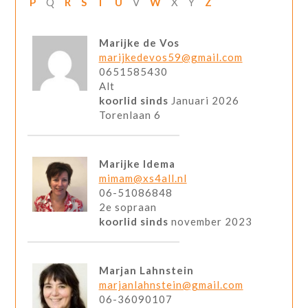
P
Q
R
S
T
U
V
W
X
Y
Z
Marijke de Vos
marijkedevos59@gmail.com
0651585430
Alt
koorlid sinds
Januari 2026
Torenlaan 6
Marijke Idema
mimam@xs4all.nl
06-51086848
2e sopraan
koorlid sinds
november 2023
Marjan Lahnstein
marjanlahnstein@gmail.com
06-36090107