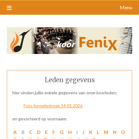
Menu
Leden gegevens
hier vinden jullie enkele gegevens van onze koorleden;
Foto Smoelenboek 14 01 2026
en gesorteerd op voornaam:
A
B
C
D
E
F
G
H
I
J
K
L
M
N
O