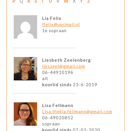
P
Q
R
S
T
U
V
W
X
Y
Z
Lia Felix
lfelix@upcmail.nl
1e sopraan
Liesbeth Zeelenberg
lieszeel@gmail.com
06-44910196
alt
koorlid sinds
23-6-2019
Lisa Fellmann
Lisa.thekla.fellmann@gmail.com
06-49020852
sopraan
koorlid sinds
07-02-2020