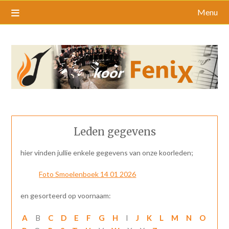
Menu
Leden gegevens
hier vinden jullie enkele gegevens van onze koorleden;
Foto Smoelenboek 14 01 2026
en gesorteerd op voornaam:
A
B
C
D
E
F
G
H
I
J
K
L
M
N
O